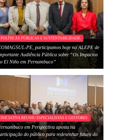
POLÍTICAS PÚBLICAS E SUSTENTABILIDADE
OMAGSUL-PE, participamos hoje na ALEPE de
mportante Audiência Pública sobre “Os Impactos
o El Niño em Pernambuco”
INICIATIVA REUNIU ESPECIALISTAS E GESTORES
ernambuco em Perspectiva aposta na
articipação do público para redesenhar futuro do