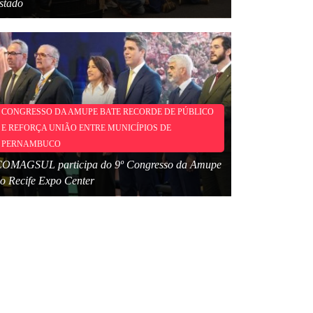
stado
CONGRESSO DA AMUPE BATE RECORDE DE PÚBLICO
E REFORÇA UNIÃO ENTRE MUNICÍPIOS DE
PERNAMBUCO
OMAGSUL participa do 9º Congresso da Amupe
o Recife Expo Center