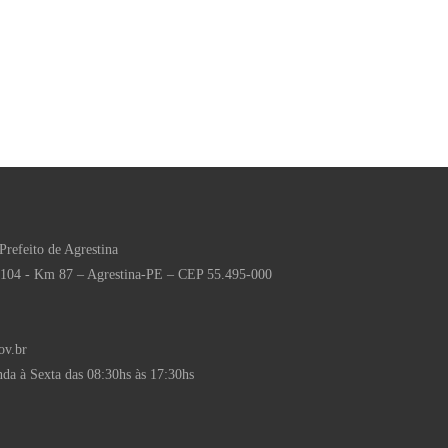
Prefeito de Agrestina
 104 - Km 87 – Agrestina-PE – CEP 55.495-000
ov.br
da à Sexta das 08:30hs às 17:30hs