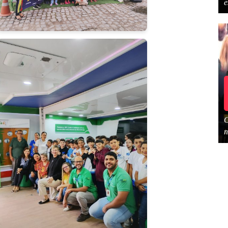
e
C
n