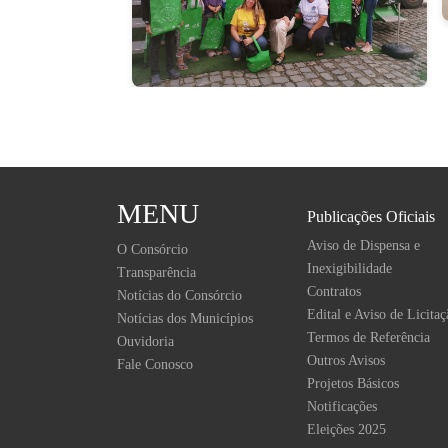
MENU
Publicações Oficiais
Aviso de Dispensa e
O Consórcio
Inexigibilidade
Transparência
Contratos
Notícias do Consórcio
Edital e Aviso de Licitaç
Notícias dos Municípios
Termos de Referência
Ouvidoria
Outros Avisos
Fale Conosco
Projetos Básicos
Notificações
Eleições 2025