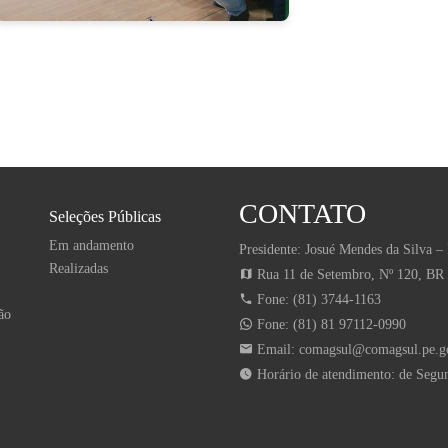
CONTATO
Seleções Públicas
Em andamento
Presidente: Josué Mendes da Silva – 
Realizadas
Rua 11 de Setembro, Nº 120, BR
Fone: (81) 3744-1163
ão
Fone: (81) 81 97112-0990
Email:
comagsul@comagsul.pe.g
Horário de atendimento: de Segun