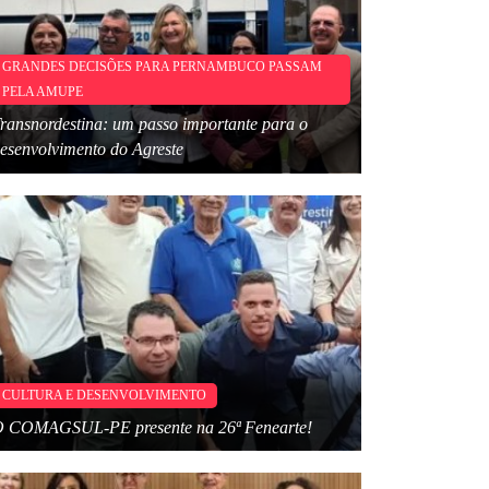
GRANDES DECISÕES PARA PERNAMBUCO PASSAM
PELA AMUPE
ransnordestina: um passo importante para o
esenvolvimento do Agreste
CULTURA E DESENVOLVIMENTO
 COMAGSUL-PE presente na 26ª Fenearte!