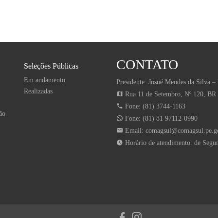
CONTATO
Seleções Públicas
Em andamento
Presidente: Josué Mendes da Silva – 
Realizadas
Rua 11 de Setembro, Nº 120, BR
Fone: (81) 3744-1163
ão
Fone: (81) 81 97112-0990
Email:
comagsul@comagsul.pe.g
Horário de atendimento: de Segun