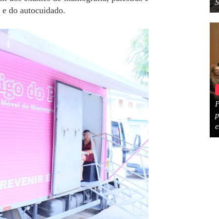
o e do autocuidado.
P
p
e