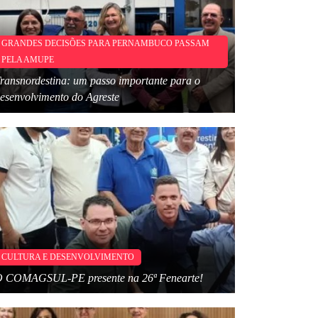
GRANDES DECISÕES PARA PERNAMBUCO PASSAM
PELA AMUPE
ransnordestina: um passo importante para o
esenvolvimento do Agreste
CULTURA E DESENVOLVIMENTO
 COMAGSUL-PE presente na 26ª Fenearte!