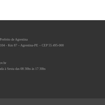
Prefeito de Agrestina
 104 - Km 87 – Agrestina-PE – CEP 55.495-000
ov.br
da à Sexta das 08:30hs às 17:30hs