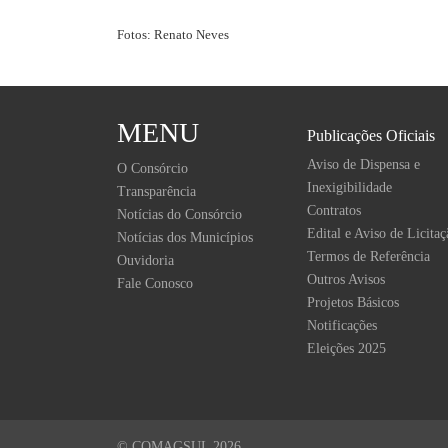
Fotos: Renato Neves
MENU
Publicações Oficiais
Aviso de Dispensa e
O Consórcio
Inexigibilidade
Transparência
Contratos
Notícias do Consórcio
Edital e Aviso de Licitaç
Notícias dos Municípios
Termos de Referência
Ouvidoria
Outros Avisos
Fale Conosco
Projetos Básicos
Notificações
Eleições 2025
© COMAGSUL 2026