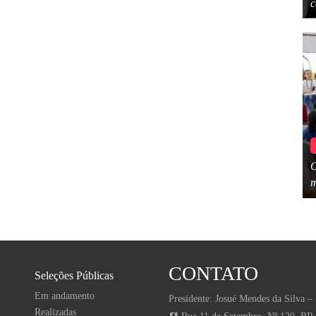
c
O
m
CONTATO
Seleções Públicas
Em andamento
Presidente: Josué Mendes da Silva – 
Realizadas