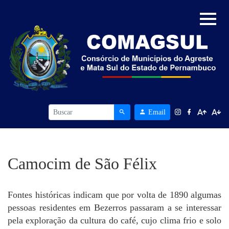
Email
Camocim de São Félix
Fontes históricas indicam que por volta de 1890 algumas
pessoas residentes em Bezerros passaram a se interessar
pela exploração da cultura do café, cujo clima frio e solo