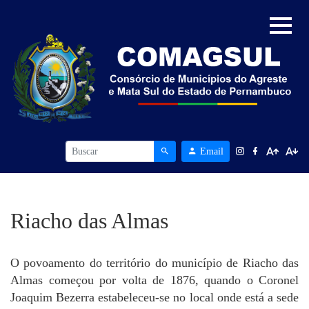
Email
Riacho das Almas
O povoamento do território do município de Riacho das
Almas começou por volta de 1876, quando o Coronel
Joaquim Bezerra estabeleceu-se no local onde está a sede