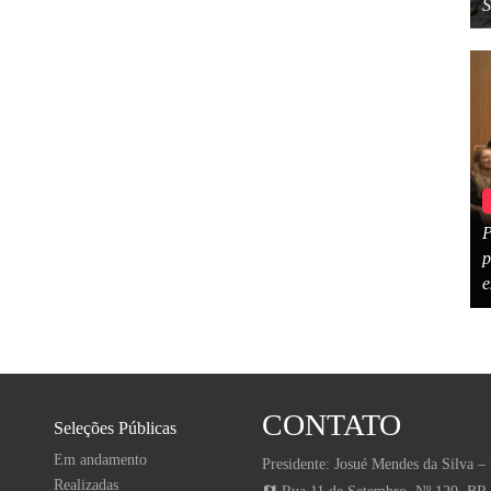
P
p
e
CONTATO
Seleções Públicas
Em andamento
Presidente: Josué Mendes da Silva – 
Realizadas