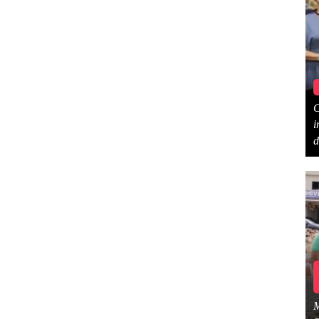
C
i
d