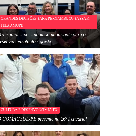
GRANDES DECISÕES PARA PERNAMBUCO PASSAM
PELA AMUPE
ransnordestina: um passo importante para o
esenvolvimento do Agreste
CULTURA E DESENVOLVIMENTO
 COMAGSUL-PE presente na 26ª Fenearte!