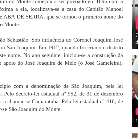
aquim do Monte começou a ser povoado em 1896 com a
óxima a ela, localizava-se a casa do Capitão Manoel
de ABA DE SERRA, que se tornou o primeiro nome do
 do Monte.
T
ão Sebastião. Sob influência do Coronel Joaquim José
d
ara São Joaquim. Em 1912, quando foi criado o distrito
te nome. No ano seguinte, iniciou-se a construção da
 e apoio do José Joaquim de Melo (o José Gameleira),
nicípio com a denominação de São Joaquim, pela lei
. Pelo decreto-lei estadual nº 952, de 31 de dezembro
 a chamar-se Camaratuba. Pela lei estadual nº 416, de
r-se São Joaquim do Monte.
O